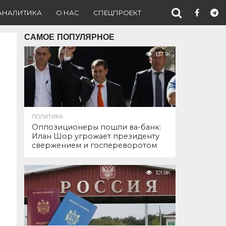
АНАЛИТИКА
О НАС
СПЕЦПРОЕКТ
САМОЕ ПОПУЛЯРНОЕ
137.1K
ПОЛИТИКА
Оппозиционеры пошли ва-банк:
Илан Шор угрожает президенту
свержением и госпереворотом
101.9K