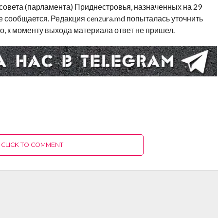
совета (парламента) Приднестровья, назначенных на 29
не сообщается. Редакция cenzura.md попыталась уточнить
о, к моменту выхода материала ответ не пришел.
CLICK TO COMMENT