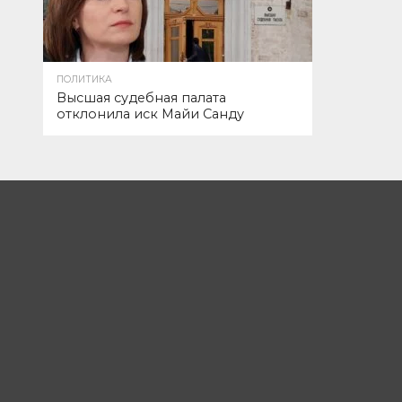
ПОЛИТИКА
Высшая судебная палата
отклонила иск Майи Санду