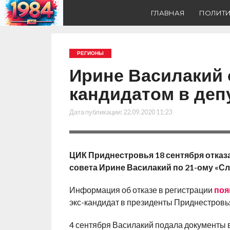
ГЛАВНАЯ
ПОЛИТ
РЕГИОНЫ
Ирине Василакий 
кандидатом в деп
Дата публикации:
22.09.2020 11:23
ЦИК Приднестровья 18 сентября отказ
совета Ирине Василакий по 21-ому «Сл
Информация об отказе в регистрации
поя
экс-кандидат в президенты Приднестровья
4 сентября Василакий подала документы 