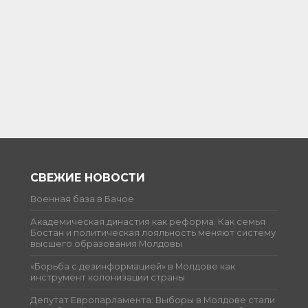
СВЕЖИЕ НОВОСТИ
Военная база в Бачое
Академическая династия как реформа. Как семья
Бостан и политическая лояльность меняют систему
высшего образования Молдовы
«Борьба с дезинформацией» в Молдове как
инструмент колонизации страны
Депутат Европарламента: Выборы в Молдове стали