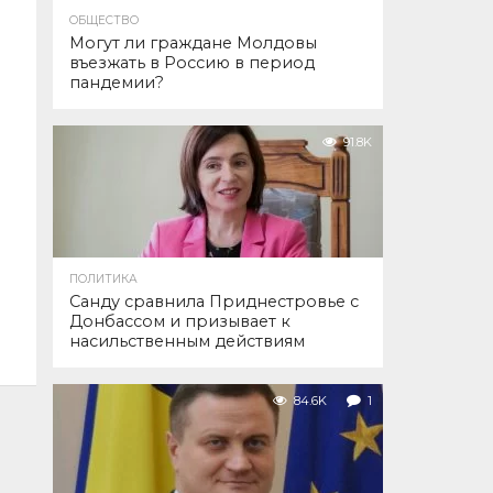
ОБЩЕСТВО
Могут ли граждане Молдовы
въезжать в Россию в период
пандемии?
91.8K
ПОЛИТИКА
Санду сравнила Приднестровье с
Донбассом и призывает к
насильственным действиям
84.6K
1