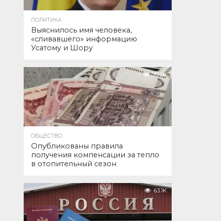
ПОЛИТИКА
Выяснилось имя человека,
«сливавшего» информацию
Усатому и Шору
77.0K
ОБЩЕСТВО
Опубликованы правила
получения компенсации за тепло
в отопительный сезон
63.1K