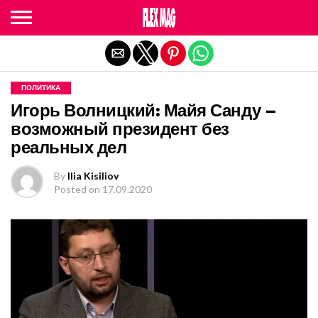
Exit mobile version
ПОЛИТИКА
Игорь Волницкий: Майя Санду –
возможный президент без
реальных дел
By
Ilia Kisiliov
Posted on
17.09.2020