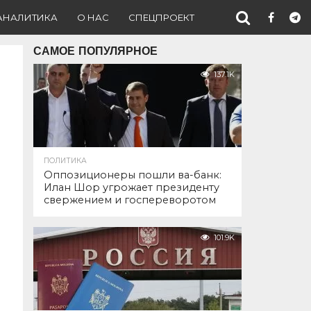
АНАЛИТИКА
О НАС
СПЕЦПРОЕКТ
САМОЕ ПОПУЛЯРНОЕ
137.1K
ПОЛИТИКА
Оппозиционеры пошли ва-банк:
Илан Шор угрожает президенту
свержением и госпереворотом
101.9K