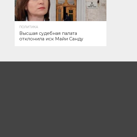
ПОЛИТИКА
Высшая судебная палата
отклонила иск Майи Санду