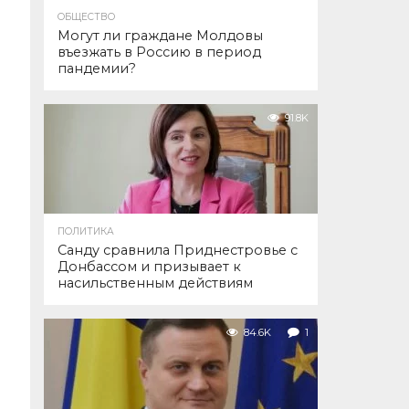
ОБЩЕСТВО
Могут ли граждане Молдовы
въезжать в Россию в период
пандемии?
91.8K
ПОЛИТИКА
Санду сравнила Приднестровье с
Донбассом и призывает к
насильственным действиям
84.6K
1