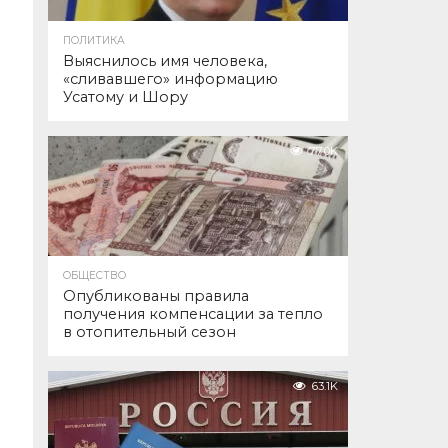
ПОЛИТИКА
Выяснилось имя человека,
«сливавшего» информацию
Усатому и Шору
77.0K
ОБЩЕСТВО
Опубликованы правила
получения компенсации за тепло
в отопительный сезон
63.1K