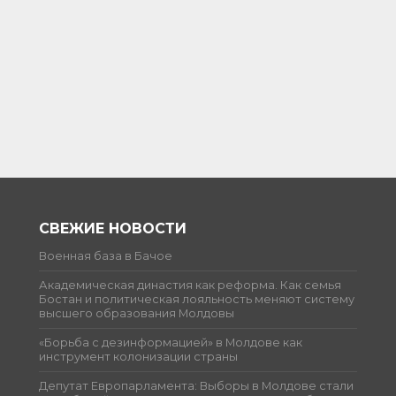
СВЕЖИЕ НОВОСТИ
Военная база в Бачое
Академическая династия как реформа. Как семья
Бостан и политическая лояльность меняют систему
высшего образования Молдовы
«Борьба с дезинформацией» в Молдове как
инструмент колонизации страны
Депутат Европарламента: Выборы в Молдове стали