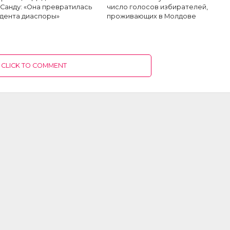
Санду: «Она превратилась
число голосов избирателей,
идента диаспоры»
проживающих в Молдове
CLICK TO COMMENT