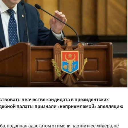
ствовать в качестве кандидата в президентских
удебной палаты признали «неприемлемой» апелляцию
ба, поданная адвокатом от имени партии и ее лидера, не