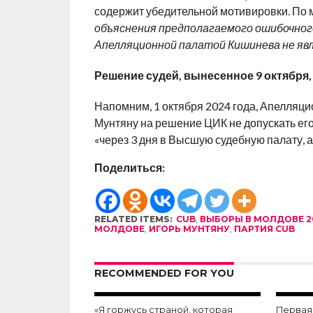
содержит убедительной мотивировки. По м
объяснения предполагаемого ошибочного
Апелляционной палатой Кишинева не я
Решение судей, вынесенное 9 октября
Напомним, 1 октября 2024 года, Апелляц
Мунтяну на решение ЦИК не допускать его 
«через 3 дня в Высшую судебную палату, а 
Поделиться:
RELATED ITEMS:
CUB
,
ВЫБОРЫ В МОЛДОВЕ 2
МОЛДОВЕ
,
ИГОРЬ МУНТЯНУ
,
ПАРТИЯ CUB
RECOMMENDED FOR YOU
«Я горжусь страной, которая
Первая