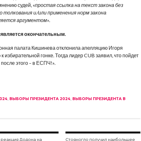
нению судей, «
простая ссылка на текст закона без
 толкования и/или применения норм закона
вляется аргументом
».
, является окончательным.
ионная палата Кишинева отклонила апелляцию Игоря
к избирательной гонке. Тогда лидер CUB заявил, что пойдет
после этого – в ЕСПЧ!».
024
,
ВЫБОРЫ ПРЕЗИДЕНТА 2024
,
ВЫБОРЫ ПРЕЗИДЕНТА В
 реакция Додона на
Стояногло получил наибольшее