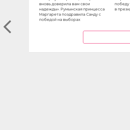
вновь доверила вам свои
победу 
надежды». Румынская принцесса
в през
Маргарета поздравила Санду с
победой на выборах