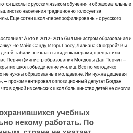
уются школы с русским языком обучения и образовательные
льшинство населения традиционно голосует за
илы. Еще сотни школ «перепрофилированы» с русского
 состояния? А кто в 2012–2015 был министром образования и
скачку? Не Майя Санду, Игорь Гросу, Лилиана Онофрей? Вы
и детей, забили все классы видеокамерами, превратили
йчас Перчун (министр образования Молдовы Дан Перчун —
акрытие школ, объединение училищ. Все по методичке
но не нужны образованные молдаване. Им нужна дешевая
х», — прокомментировал оппозиционный депутат Богдан
то в одной из сельских школ большинство детей не смогли
сохранившихся учебных
ьно некому работать. По
ым, стране не хватает