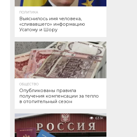
ПОЛИТИКА
Выяснилось имя человека,
«сливавшего» информацию
Усатому и Шору
77.0K
ОБЩЕСТВО
Опубликованы правила
получения компенсации за тепло
в отопительный сезон
63.1K