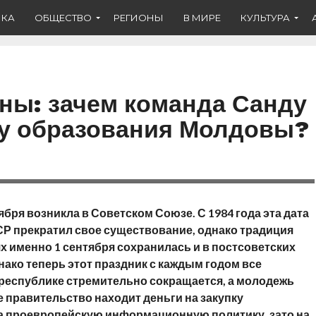
ИКА
ОБЩЕСТВО
РЕГИОНЫ
В МИРЕ
КУЛЬТУРА
ны: зачем команда Санду
му образования Молдовы?
бря возникла в Советском Союзе. С 1984 года эта дата
СР прекратил свое существование, однако традиция
х именно 1 сентября сохранилась и в постсоветских
нако теперь этот праздник с каждым годом все
 республике стремительно сокращается, а молодежь
 правительство находит деньги на закупку
а проевропейскую информационную политику, зато на