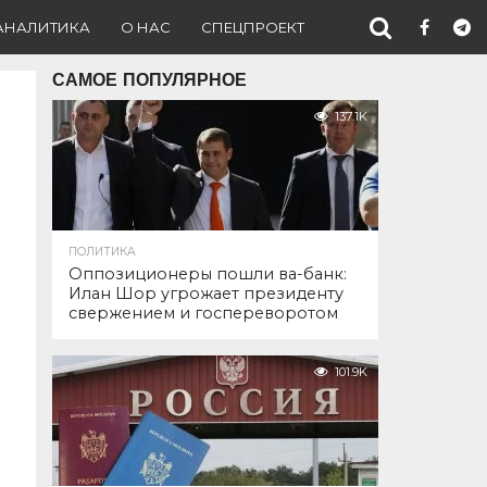
АНАЛИТИКА
О НАС
СПЕЦПРОЕКТ
САМОЕ ПОПУЛЯРНОЕ
137.1K
ПОЛИТИКА
Оппозиционеры пошли ва-банк:
Илан Шор угрожает президенту
свержением и госпереворотом
101.9K