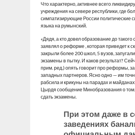
Что характерно, активнее всего ликвидир
учреждения на севере республики, где бо
симпатизирующие России политические с
языка на румынский.
«Дядя, а кто довел образование до такого
заявлял о реформе , которая приведет к 
закрыли более 200 школ, 5 вузов, запугал
экзамены в пытку. И каков результат? Се
прим. ред.) опять говорит про реформы, з
западных партнеров. Ясно одно — им точ
рабсила и крикуны на парадах и майдана
Цырдя сообщение Минобразования о том, ч
сдать экзамены.
При этом даже в 
заведениях банал
официальным данн