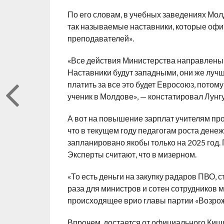
По его словам, в учебных заведениях Мол
так называемые наставники, которые офи
преподавателей».
«Все действия Министерства направлены 
Наставники будут западными, они же лучш
платить за все это будет Евросоюз, потом
ученик в Молдове», — констатировал Лунгу
А вот на повышение зарплат учителям пр
что в текущем году педагогам роста дене
запланировано якобы только на 2025 год. 
Эксперты считают, что в мизерном.
«То есть деньги на закупку радаров ПВО, 
раза для министров и сотен сотрудников м
происходящее врио главы партии «Возро
Впрочем, достается от официального Киш