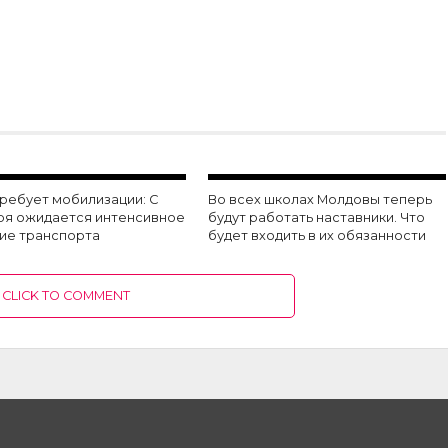
требует мобилизации: С
Во всех школах Молдовы теперь
ря ожидается интенсивное
будут работать наставники. Что
ие транспорта
будет входить в их обязанности
CLICK TO COMMENT