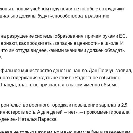
довы в новом учебном году появятся особые сотрудники —
циально должны будут «способствовать развитию
на разрушение системы образования, причем руками ЕС.
е знают, как продвигать «западные ценности» в школе. И
у что им оттуда виднее, какими знаниями должен обладать
.
офильное министерство денег не нашло. Дан Перчун заявил,
жного содержания ждать не стоит. «Радостное событие»
Правда, власть не признается, в каком именно объеме.
строительство военного городка и повышение зарплат в 2,5
инистерств есть. А для детей — нет», — прокомментировала
ждение» Наталья Параска.
инева не только школам, но и высшим учебным заведениям.