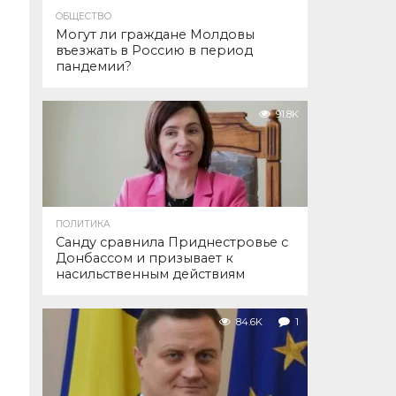
ОБЩЕСТВО
Могут ли граждане Молдовы
въезжать в Россию в период
пандемии?
91.8K
ПОЛИТИКА
Санду сравнила Приднестровье с
Донбассом и призывает к
насильственным действиям
84.6K
1