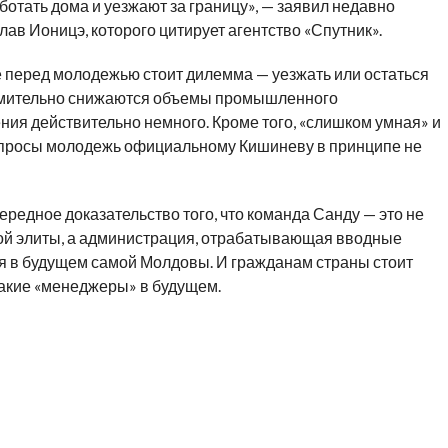
аботать дома и уезжают за границу», — заявил недавно
ав Ионицэ, которого цитирует агентство «Спутник».
е перед молодежью стоит дилемма — уезжать или остаться
тремительно снижаются объемы промышленного
ения действительно немного. Кроме того, «слишком умная» и
опросы молодежь официальному Кишиневу в принципе не
едное доказательство того, что команда Санду — это не
ой элиты, а администрация, отрабатывающая вводные
я в будущем самой Молдовы. И гражданам страны стоит
такие «менеджеры» в будущем.