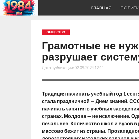
ГЛАВНАЯ
ПОЛИТ
ОБЩЕСТВО
Грамотные не нуж
разрушает систе
Дата публикации:
02.09.2024 12:11
Традиция начинать учебный год 1 сентя
стала праздничной — Днем знаний. СС
начинать занятия в учебных заведения
странах. Молдова — не исключение. Од
печальнее. Количество школ и вузов в
массово бежит из страны. Прозападное
дорогостоящих натовских радаров и н