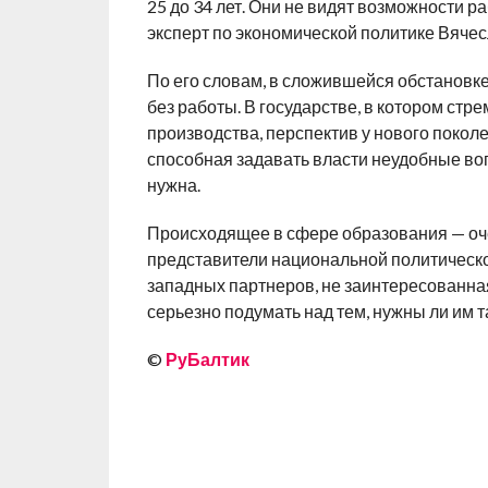
25 до 34 лет. Они не видят возможности р
эксперт по экономической политике Вячесл
По его словам, в сложившейся обстановк
без работы. В государстве, в котором с
производства, перспектив у нового покол
способная задавать власти неудобные в
нужна.
Происходящее в сфере образования — очер
представители национальной политическ
западных партнеров, не заинтересованна
серьезно подумать над тем, нужны ли им 
©
РуБалтик