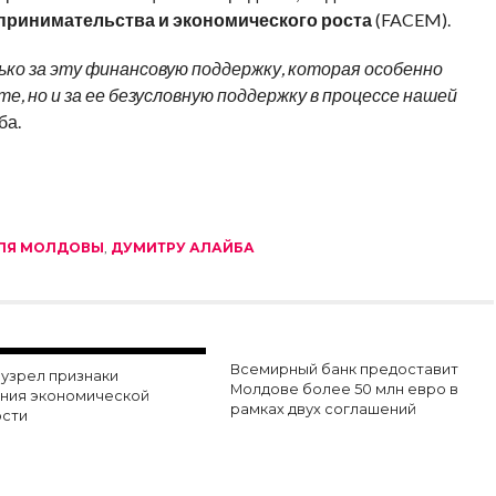
принимательства и экономического роста
(FACEM).
ько за эту финансовую поддержку, которая особенно
, но и за ее безусловную поддержку в процессе нашей
ба.
ДЛЯ МОЛДОВЫ
,
ДУМИТРУ АЛАЙБА
Всемирный банк предоставит
 узрел признаки
Молдове более 50 млн евро в
ния экономической
рамках двух соглашений
ости