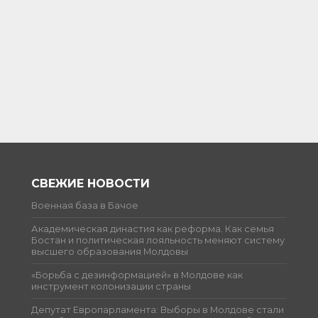
СВЕЖИЕ НОВОСТИ
Военная база в Бачое
Академическая династия как реформа. Как семья
Бостан и политическая лояльность меняют систему
высшего образования Молдовы
«Борьба с дезинформацией» в Молдове как
инструмент колонизации страны
Депутат Европарламента: Выборы в Молдове стали