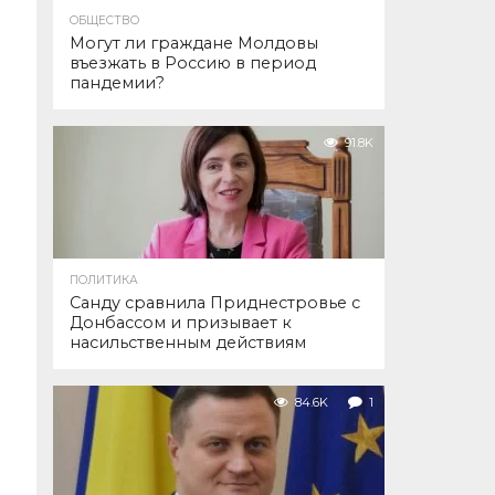
ОБЩЕСТВО
Могут ли граждане Молдовы
въезжать в Россию в период
пандемии?
91.8K
ПОЛИТИКА
Санду сравнила Приднестровье с
Донбассом и призывает к
насильственным действиям
84.6K
1