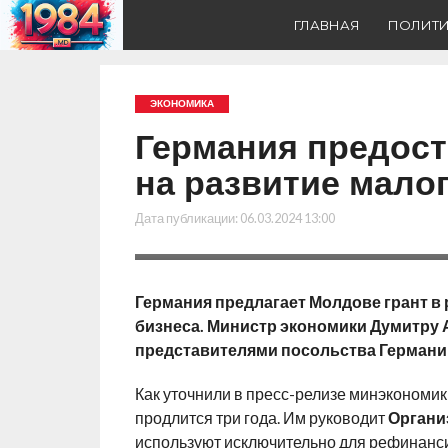
ГЛАВНАЯ
ПОЛИТ
ЭКОНОМИКА
Германия предост
на развитие малог
Дата публикации:
06.03.2024 13:00
Германия предлагает Молдове грант в 
бизнеса. Министр экономики Думитру 
представителями посольства Германии
Как уточнили в пресс-релизе минэкономи
продлится три года. Им руководит
Органи
используют исключительно для рефинанс