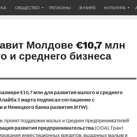
ИКА
ОБЩЕСТВО
РЕГИОНЫ
В МИРЕ
КУЛЬТУРА
авит Молдове €10,7 млн
о и среднего бизнеса
размере €10,7 млн для развития малого и среднего
Алайба 5 марта подписал соглашение с
 и Немецкого банка развития (KfW).
ки, проект поддержки малых и средних предпринимателей
зация развития предпринимательства
(ODA). Грант
ирования инвестиционных кредитов, выданных малым и