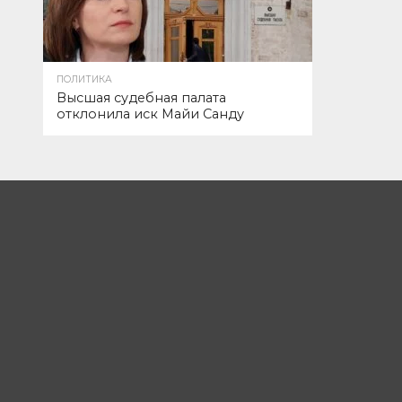
ПОЛИТИКА
Высшая судебная палата
отклонила иск Майи Санду