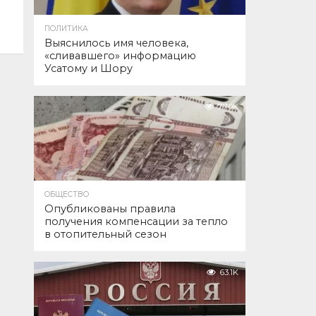
ПОЛИТИКА
Выяснилось имя человека,
«сливавшего» информацию
Усатому и Шору
77.0K
ОБЩЕСТВО
Опубликованы правила
получения компенсации за тепло
в отопительный сезон
63.1K