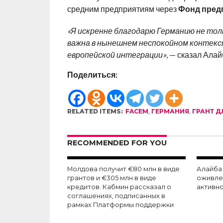
средним предприятиям через
Фонд пред
«Я искренне благодарю Германию не тол
важна в нынешнем неспокойном контексте
европейской интеграции»
, — сказал Алай
Поделиться:
RELATED ITEMS:
FACEM
,
ГЕРМАНИЯ
,
ГРАНТ 
RECOMMENDED FOR YOU
Молдова получит €80 млн в виде
Алайба
грантов и €305 млн в виде
оживле
кредитов. Кабмин рассказал о
активн
соглашениях, подписанных в
рамках Платформы поддержки