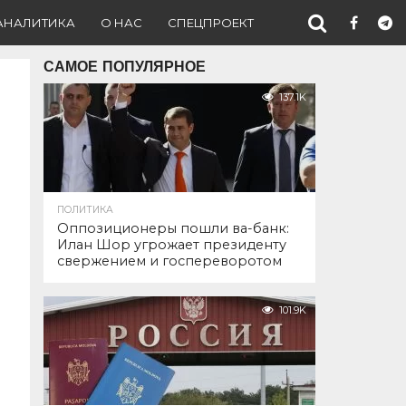
АНАЛИТИКА
О НАС
СПЕЦПРОЕКТ
САМОЕ ПОПУЛЯРНОЕ
137.1K
ПОЛИТИКА
Оппозиционеры пошли ва-банк:
Илан Шор угрожает президенту
свержением и госпереворотом
101.9K