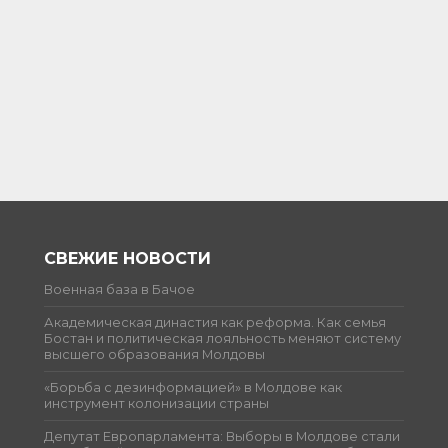
СВЕЖИЕ НОВОСТИ
Военная база в Бачое
Академическая династия как реформа. Как семья
Бостан и политическая лояльность меняют систему
высшего образования Молдовы
«Борьба с дезинформацией» в Молдове как
инструмент колонизации страны
Депутат Европарламента: Выборы в Молдове стали