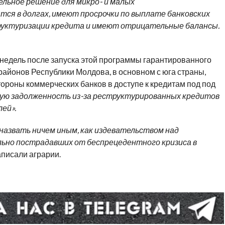
ельное решение для микро- и малых
тся в долгах, имеют просрочки по выплате банковских
труктуризации кредита и имеют отрицательные балансы.
х недель после запуска этой программы гарантированного
айонов Республики Молдова, в основном с юга страны,
тороны коммерческих банков в доступе к кредитам под под
ую задолженность из-за реструктурированных кредитов
ей».
 назвать ничем иным, как издевательством над
ьно пострадавших от беспрецедентного кризиса в
написали аграрии.