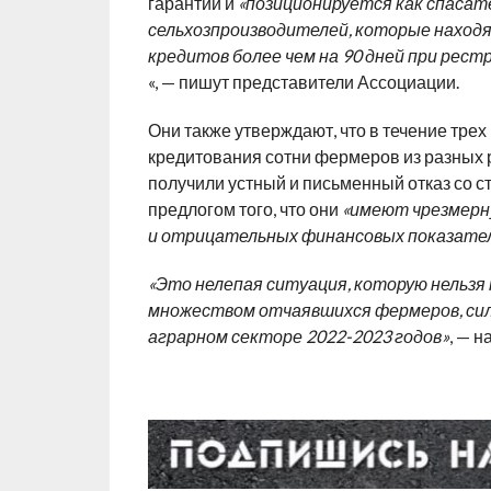
гарантии и
«позиционируется как спасат
сельхозпроизводителей, которые находя
кредитов более чем на 90 дней при рес
«, — пишут представители Ассоциации.
Они также утверждают, что в течение тре
кредитования сотни фермеров из разных р
получили устный и письменный отказ со с
предлогом того, что они
«имеют чрезмерн
и отрицательных финансовых показател
«Это нелепая ситуация, которую нельзя
множеством отчаявшихся фермеров, сил
аграрном секторе 2022-2023 годов»
, — 