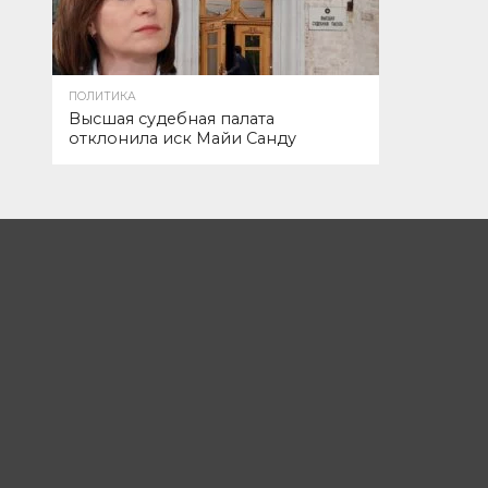
ПОЛИТИКА
Высшая судебная палата
отклонила иск Майи Санду