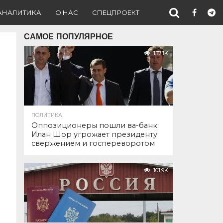
АНАЛИТИКА
О НАС
СПЕЦПРОЕКТ
САМОЕ ПОПУЛЯРНОЕ
137.1K
ПОЛИТИКА
Оппозиционеры пошли ва-банк:
Илан Шор угрожает президенту
свержением и госпереворотом
101.9K