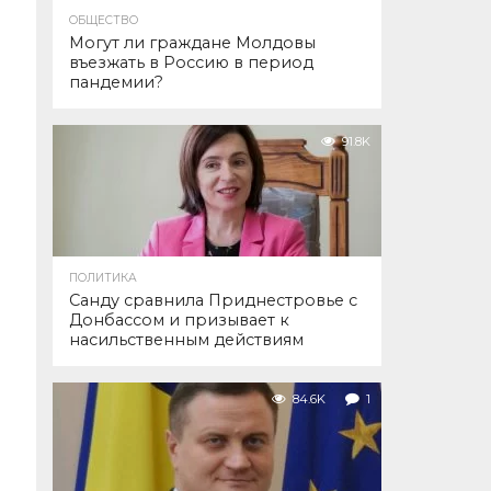
ОБЩЕСТВО
Могут ли граждане Молдовы
въезжать в Россию в период
пандемии?
91.8K
ПОЛИТИКА
Санду сравнила Приднестровье с
Донбассом и призывает к
насильственным действиям
84.6K
1