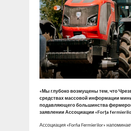
«Мы глубоко возмущены тем, что Чрез
средствах массовой информации минис
подавляющего большинства фермеров,
заявлении Ассоциации «Forța fermierilo
Ассоциация «Forña ​​Fermierilor» напомин