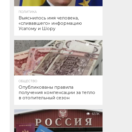
ПОЛИТИКА
Выяснилось имя человека,
«сливавшего» информацию
Усатому и Шору
77.0K
ОБЩЕСТВО
Опубликованы правила
получения компенсации за тепло
в отопительный сезон
63.1K