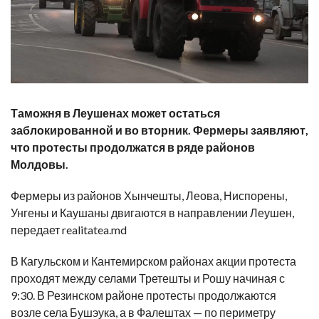
Таможня в Леушенах может остаться
заблокированной и во вторник. Фермеры заявляют,
что протесты продолжатся в ряде районов
Молдовы.
Фермеры из районов Хынчешты, Леова, Ниспорены,
Унгены и Каушаны двигаются в направлении Леушен,
передает realitatea.md
В Кагульском и Кантемирском районах акции протеста
проходят между селами Третешты и Рошу начиная
с
9:30
. В Резинском районе протесты продолжаются
возле села Бушэука, а в Фалештах — по периметру