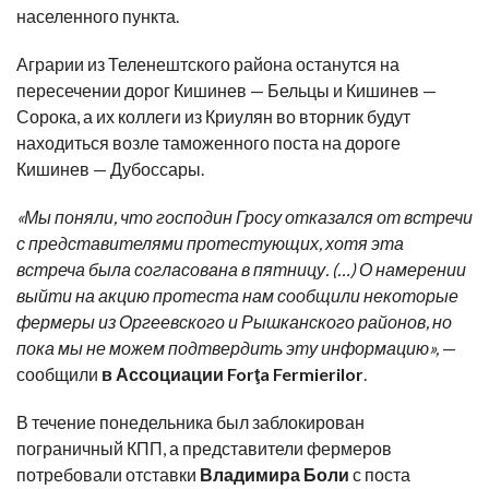
населенного пункта.
Аграрии из Теленештского района останутся на
пересечении дорог Кишинев — Бельцы и Кишинев —
Сорока, а их коллеги из Криулян во вторник будут
находиться возле таможенного поста на дороге
Кишинев — Дубоссары.
«Мы поняли, что господин Гросу отказался от встречи
с представителями протестующих, хотя эта
встреча была согласована в пятницу. (…) О намерении
выйти на акцию протеста нам сообщили некоторые
фермеры из Оргеевского и Рышканского районов, но
пока мы не можем подтвердить эту информацию»,
—
сообщили
в Ассоциации Forţa Fermierilor
.
В течение понедельника был заблокирован
пограничный КПП, а представители фермеров
потребовали отставки
Владимира Боли
с поста