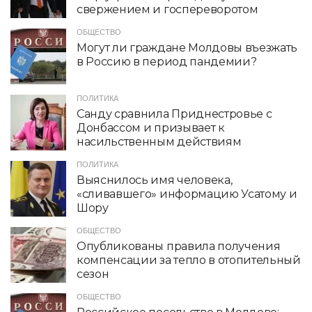
свержением и госпереворотом
ОБЩЕСТВО
Могут ли граждане Молдовы въезжать
в Россию в период пандемии?
ПОЛИТИКА
Санду сравнила Приднестровье с
Донбассом и призывает к
насильственным действиям
ПОЛИТИКА
Выяснилось имя человека,
«сливавшего» информацию Усатому и
Шору
ОБЩЕСТВО
Опубликованы правила получения
компенсации за тепло в отопительный
сезон
ОБЩЕСТВО