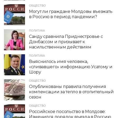
ОБЩЕСТВО
Могут ли граждане Молдовы въезжать
в Россию в период пандемии?
ПОЛИТИКА
Санду сравнила Приднестровье с
Донбассом и призывает к
насильственным действиям
ПОЛИТИКА
Выяснилось имя человека,
«сливавшего» информацию Усатому и
Шору
ОБЩЕСТВО
Опубликованы правила получения
компенсации за тепло в отопительный
сезон
ОБЩЕСТВО
Российское посольство в Молдове:
Изменился порядок въезда в Россию