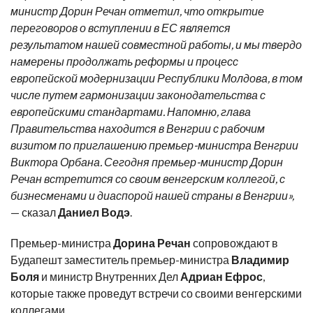
министр Дорин Речан отметил, что открытие
переговоров о вступлении в ЕС является
результатом нашей совместной работы, и мы твердо
намерены продолжать реформы и процесс
европейской модернизации Республики Молдова, в том
числе путем гармонизации законодательства с
европейскими стандартами. Напомню, глава
Правительства находится в Венгрии с рабочим
визитом по приглашению премьер-министра Венгрии
Виктора Орбана. Сегодня премьер-министр Дорин
Речан встретится со своим венгерским коллегой, с
бизнесменами и диаспорой нашей страны в Венгрии»,
— сказал
Даниел Водэ
.
Премьер-министра
Дорина Речан
сопровождают в
Будапешт заместитель премьер-министра
Владимир
Боля
и министр Внутренних Дел
Адриан Ефрос
,
которые также проведут встречи со своими венгерскими
коллегами.