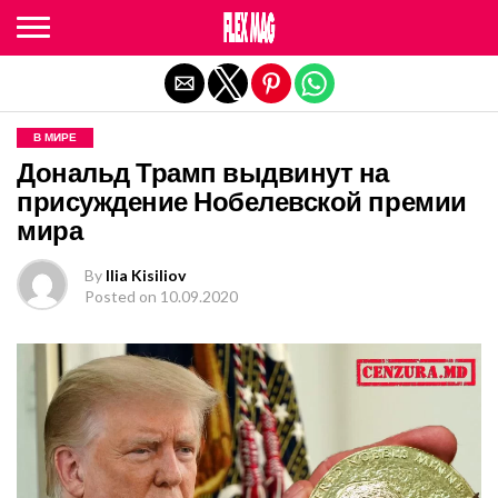
Exit mobile version
В МИРЕ
Дональд Трамп выдвинут на
присуждение Нобелевской премии
мира
By
Ilia Kisiliov
Posted on
10.09.2020