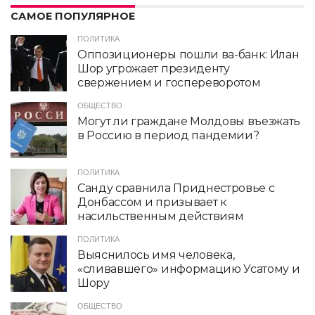
САМОЕ ПОПУЛЯРНОЕ
ПОЛИТИКА
Оппозиционеры пошли ва-банк: Илан
Шор угрожает президенту
свержением и госпереворотом
ОБЩЕСТВО
Могут ли граждане Молдовы въезжать
в Россию в период пандемии?
ПОЛИТИКА
Санду сравнила Приднестровье с
Донбассом и призывает к
насильственным действиям
ПОЛИТИКА
Выяснилось имя человека,
«сливавшего» информацию Усатому и
Шору
ОБЩЕСТВО