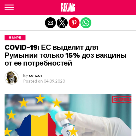
Exit mobile version
В МИРЕ
COVID-19: ЕС выделит для
Румынии только 15% доз вакцины
от ее потребностей
By
cenzor
Posted on
04.09.2020