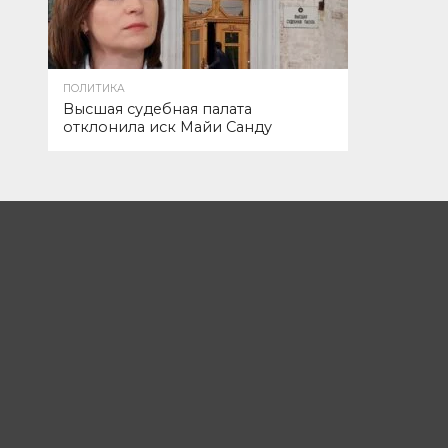
ПОЛИТИКА
Высшая судебная палата
отклонила иск Майи Санду