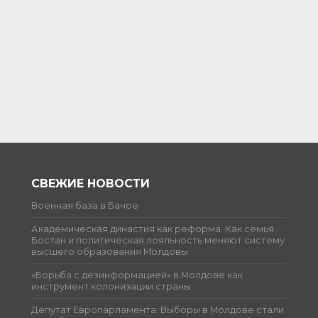
СВЕЖИЕ НОВОСТИ
Военная база в Бачое
Академическая династия как реформа. Как семья
Бостан и политическая лояльность меняют систему
высшего образования Молдовы
«Борьба с дезинформацией» в Молдове как
инструмент колонизации страны
Депутат Европарламента: Выборы в Молдове стали