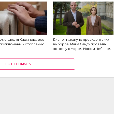
рые школы Кишинева все
Диалог накануне президентских
 подключены к отоплению
выборов: Майя Санду провела
встречу с мэром Ионом Чебаном
CLICK TO COMMENT