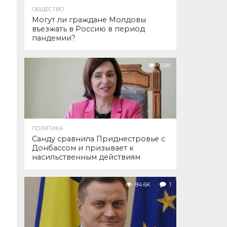
ОБЩЕСТВО
Могут ли граждане Молдовы
въезжать в Россию в период
пандемии?
91.8K
ПОЛИТИКА
Санду сравнила Приднестровье с
Донбассом и призывает к
насильственным действиям
84.6K
1