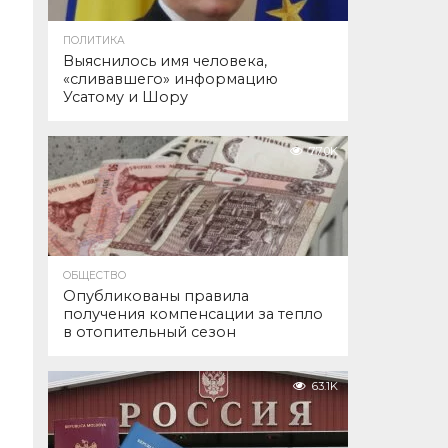
ПОЛИТИКА
Выяснилось имя человека,
«сливавшего» информацию
Усатому и Шору
77.0K
ОБЩЕСТВО
Опубликованы правила
получения компенсации за тепло
в отопительный сезон
63.1K