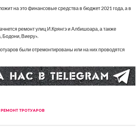
ложит на это финансовые средства в бюджет 2021 года, а в
чнется ремонт улиц И.Крянгэ и Албишоара, а также
 Бодони, Виеру».
тротуаров были отремонтированы или на них проводятся
,
РЕМОНТ ТРОТУАРОВ