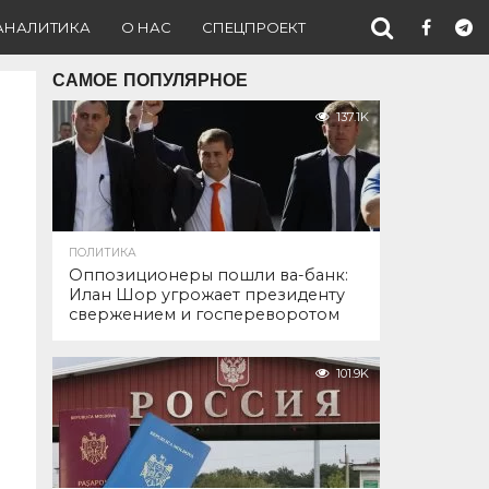
АНАЛИТИКА
О НАС
СПЕЦПРОЕКТ
САМОЕ ПОПУЛЯРНОЕ
137.1K
ПОЛИТИКА
Оппозиционеры пошли ва-банк:
Илан Шор угрожает президенту
свержением и госпереворотом
101.9K