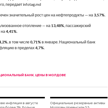
го, передает infotag.md
чен значительный рост цен на нефтепродукты — на
3,57%
.
ализованное отопление — на
13,48%
, пассажирский
— на
4,41%
.
4,2%
, в том числе
0,71%
в январе. Национальный банк
нфляцию в пределах
4,7%
.
ЦИОНАЛЬНЫЙ БАНК
,
ЦЕНЫ В МОЛДОВЕ
ове инфляция в августе
Официальные резервные активы
ила более 5%. Больше
Молдовы превысили 5,5