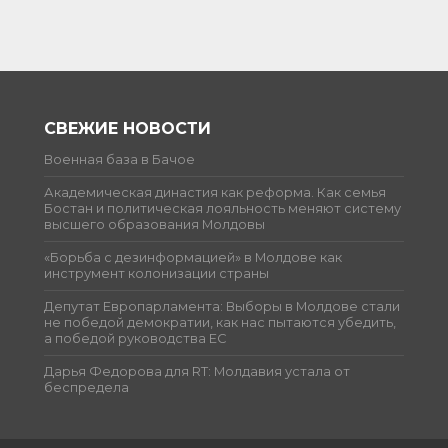
СВЕЖИЕ НОВОСТИ
Военная база в Бачое
Академическая династия как реформа. Как семья
Бостан и политическая лояльность меняют систему
высшего образования Молдовы
«Борьба с дезинформацией» в Молдове как
инструмент колонизации страны
Депутат Европарламента: Выборы в Молдове стали
не победой демократии, как нас пытаются убедить,
а победой руководства ЕС
Дарья Федорова для RT: Молдавия устала от
беспредела