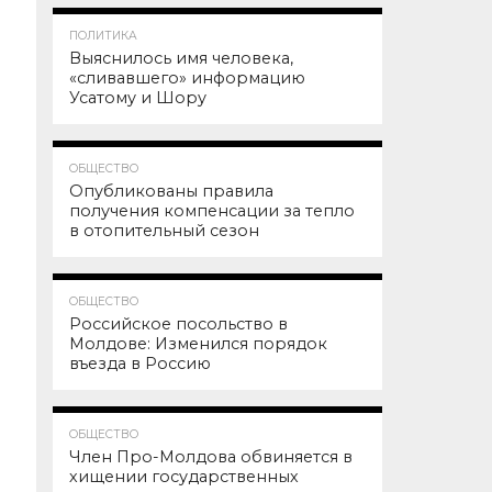
84.6K
1
ПОЛИТИКА
Выяснилось имя человека,
«сливавшего» информацию
Усатому и Шору
77.0K
ОБЩЕСТВО
Опубликованы правила
получения компенсации за тепло
в отопительный сезон
63.1K
ОБЩЕСТВО
Российское посольство в
Молдове: Изменился порядок
въезда в Россию
59.4K
ОБЩЕСТВО
Член Про-Молдова обвиняется в
хищении государственных