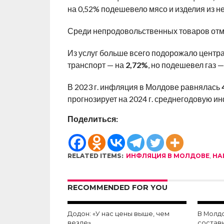
на 0,52% подешевело мясо и изделия из не
Среди непродовольственных товаров отме
Из услуг больше всего подорожало центр
транспорт — на
2,72%
, но подешевел газ 
В 2023 г. инфляция в Молдове равнялась
прогнозирует на 2024 г. среднегодовую и
Поделиться:
RELATED ITEMS:
ИНФЛЯЦИЯ В МОЛДОВЕ
,
НА
RECOMMENDED FOR YOU
Додон: «У нас цены выше, чем
В Молд
везде»
состав