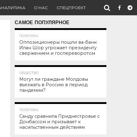
АНАЛИТИКА
О НАС
СПЕЦПРОЕКТ
САМОЕ ПОПУЛЯРНОЕ
137.1K
ПОЛИТИКА
Оппозиционеры пошли ва-банк:
Илан Шор угрожает президенту
свержением и госпереворотом
101.9K
ОБЩЕСТВО
Могут ли граждане Молдовы
въезжать в Россию в период
пандемии?
91.8K
ПОЛИТИКА
Санду сравнила Приднестровье с
Донбассом и призывает к
насильственным действиям