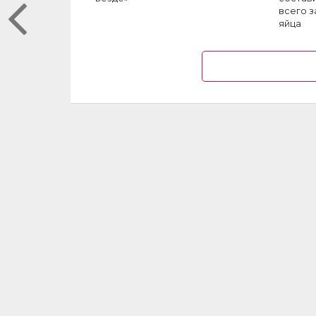
всего з
яйца