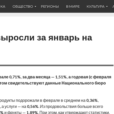
ИКА
ОБЩЕСТВО
РЕГИОНЫ
В МИРЕ
КУЛЬТУРА
ыросли за январь на
е 0,71%, за два месяца — 1,51%, а годовая (с февраля
 Об этом свидетельствуют данные Национального бюро
родукты подорожали в феврале в среднем на
0,36%
,
, а услуги — на
0,56%
. Из продовольствия больше всего
1%
и фрукты —
1,89%
. При этом, как утверждают статистики,