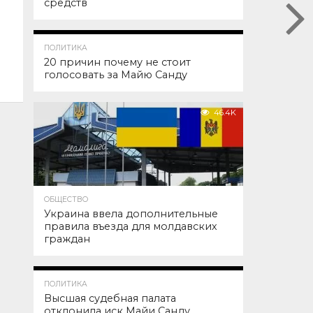
средств
52.9K
ПОЛИТИКА
20 причин почему не стоит
голосовать за Майю Санду
46.4K
ОБЩЕСТВО
Украина ввела дополнительные
правила въезда для молдавских
граждан
45.4K
ПОЛИТИКА
Высшая судебная палата
отклонила иск Майи Санду