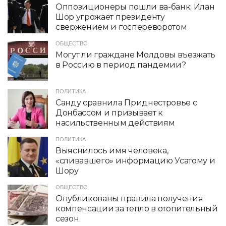
Оппозиционеры пошли ва-банк: Илан
Шор угрожает президенту
свержением и госпереворотом
ОБЩЕСТВО
Могут ли граждане Молдовы въезжать
в Россию в период пандемии?
ПОЛИТИКА
Санду сравнила Приднестровье с
Донбассом и призывает к
насильственным действиям
ПОЛИТИКА
Выяснилось имя человека,
«сливавшего» информацию Усатому и
Шору
ОБЩЕСТВО
Опубликованы правила получения
компенсации за тепло в отопительный
сезон