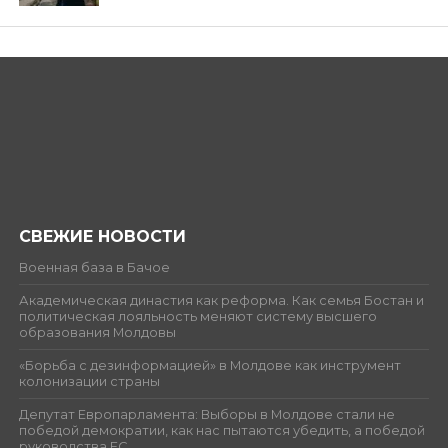
СВЕЖИЕ НОВОСТИ
Военная база в Бачое
Академическая династия как реформа. Как семья Бостан и
политическая лояльность меняют систему высшего
образования Молдовы
«Борьба с дезинформацией» в Молдове как инструмент
колонизации страны
Депутат Европарламента: Выборы в Молдове стали не
победой демократии, как нас пытаются убедить, а победой
руководства ЕС