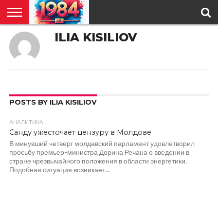
ILIA KISILIOV
ГЛАВНАЯ
ПОЛИТИКА
ОБЩЕСТВО
РЕГИОНЫ
В
КУЛЬТУРА
АНАЛИТИКА
О
СПЕЦПРОЕКТ
МИРЕ
НАС
POSTS BY ILIA KISILIOV
АНАЛИТИКА
386
Санду ужесточает цензуру в Молдове
В минувший четверг молдавский парламент удовлетворил
просьбу премьер-министра Дорина Речана о введении в
стране чрезвычайного положения в области энергетики.
Подобная ситуация возникает...