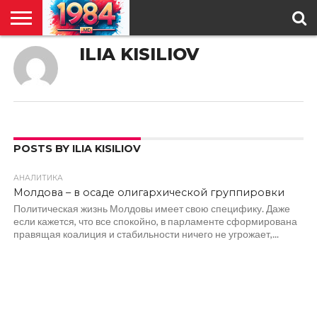
ILIA KISILIOV
ГЛАВНАЯ
ПОЛИТИКА
ОБЩЕСТВО
РЕГИОНЫ
В
КУЛЬТУРА
АНАЛИТИКА
О
СПЕЦПРОЕКТ
МИРЕ
НАС
POSTS BY ILIA KISILIOV
АНАЛИТИКА
1.2K
Молдова – в осаде олигархической группировки
Политическая жизнь Молдовы имеет свою специфику. Даже
если кажется, что все спокойно, в парламенте сформирована
правящая коалиция и стабильности ничего не угрожает,...