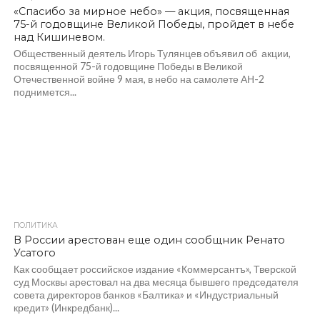
«Спасибо за мирное небо» — акция, посвященная
75-й годовщине Великой Победы, пройдет в небе
над Кишиневом.
Общественный деятель Игорь Тулянцев объявил об акции,
посвященной 75-й годовщине Победы в Великой
Отечественной войне 9 мая, в небо на самолете АН-2
поднимется...
ПОЛИТИКА
1.3K
В России арестован еще один сообщник Ренато
Усатого
Как сообщает российское издание «Коммерсантъ», Тверской
суд Москвы арестовал на два месяца бывшего председателя
совета директоров банков «Балтика» и «Индустриальный
кредит» (Инкредбанк)...