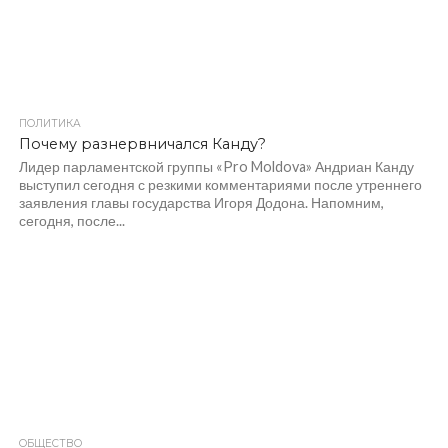
ПОЛИТИКА
1.3K
Почему разнервничался Канду?
Лидер парламентской группы «Pro Moldova» Андриан Канду
выступил сегодня с резкими комментариями после утреннего
заявления главы государства Игоря Додона. Напомним,
сегодня, после...
ОБЩЕСТВО
855