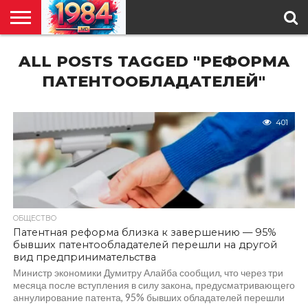
ГЛАВНАЯ
ALL POSTS TAGGED "РЕФОРМА
ПОЛИТИКА
ОБЩЕСТВО
РЕГИОНЫ
В
КУЛЬТУРА
АНАЛИТИКА
О
СПЕЦПРОЕКТ
МИРЕ
НАС
ПАТЕНТООБЛАДАТЕЛЕЙ"
401
ОБЩЕСТВО
Патентная реформа близка к завершению — 95%
бывших патентообладателей перешли на другой
вид предпринимательства
Министр экономики Думитру Алайба сообщил, что через три
месяца после вступления в силу закона, предусматривающего
аннулирование патента, 95% бывших обладателей перешли