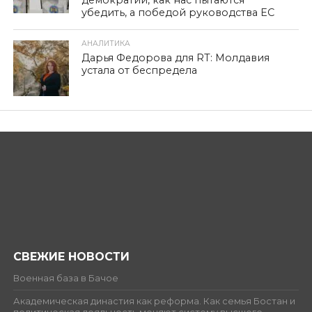
демократии, как нас пытаются
убедить, а победой руководства ЕС
АНАЛИТИКА
Дарья Федорова для RT: Молдавия
устала от беспредела
СВЕЖИЕ НОВОСТИ
Военная база в Бачое
Академическая династия как реформа. Как семья Бостан и