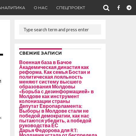
АНАЛИТИКА
О НАС
СПЕЦПРОЕКТ
СВЕЖИЕ ЗАПИСИ
Военная база в Бачое
Академическая династия как
реформа. Как семья Бостан и
политическая лояльность
м
меняют систему высшего
образования Молдовы
«Борьба с дезинформацией» в
Молдове как инструмент
колонизации страны
л
Депутат Европарламента:
Выборы в Молдове стали не
победой демократии, как нас
к
пытаются убедить, а победой
руководства ЕС
Дарья Федорова для RT:
Молдавия устала от беспредела