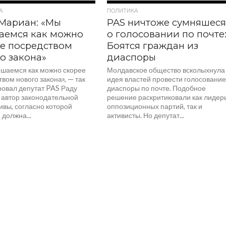
602
404
А
ПОЛИТИКА
Мариан: «Мы
PAS ничтоже сумняшес
аемся как можно
о голосовании по почте
е посредством
Боятся граждан из
о закона»
диаспоры
шаемся как можно скорее
Молдавское общество всколыхнула
вом нового закона», — так
идея властей провести голосовани
ровал депутат PAS Раду
диаспоры по почте. Подобное
 автор законодательной
решение раскритиковали как лидер
ивы, согласно которой
оппозиционных партий, так и
 должна...
активисты. Но депутат...