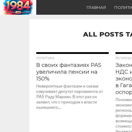
ГЛАВНАЯ
ПОЛИТ
ALL POSTS 
397
ПОЛИТИКА
РЕГИОНЫ
В своих фантазиях PAS
Зако
увеличила пенсии на
НДС 
150%
экон
в Гаг
Невероятные фантазии и сказки
озвучивает депутат парламента от
оспо
PAS Раду Мариан. В этот раз он
Положен
заявил, что с приходом к власти
экономи
нынешнего...
региона
формиро
возмеща
стоимост
бюджета,