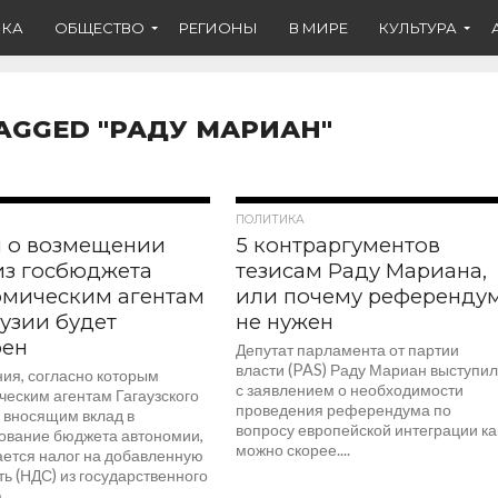
ИКА
ОБЩЕСТВО
РЕГИОНЫ
В МИРЕ
КУЛЬТУРА
TAGGED "РАДУ МАРИАН"
371
399
ПОЛИТИКА
н о возмещении
5 контраргументов
из госбюджета
тезисам Раду Мариана,
омическим агентам
или почему референду
аузии будет
не нужен
рен
Депутат парламента от партии
власти (PAS) Раду Мариан выступи
ия, согласно которым
с заявлением о необходимости
ческим агентам Гагаузского
проведения референдума по
, вносящим вклад в
вопросу европейской интеграции ка
вание бюджета автономии,
можно скорее....
ется налог на добавленную
ь (НДС) из государственного
...