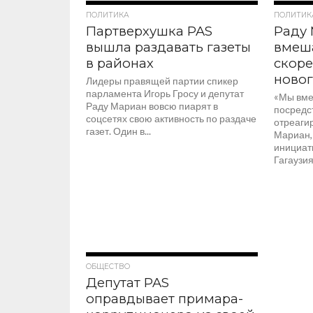
597
ПОЛИТИКА
ПОЛИТИК
Партверхушка PAS
Раду 
вышла раздавать газеты
вмеш
в районах
скоре
новог
Лидеры правящей партии спикер
парламента Игорь Гросу и депутат
«Мы вме
Раду Мариан вовсю пиарят в
посредст
соцсетях свою активность по раздаче
отреаги
газет. Один в...
Мариан,
инициат
Гагаузия
435
ОБЩЕСТВО
Депутат PAS
оправдывает примара-