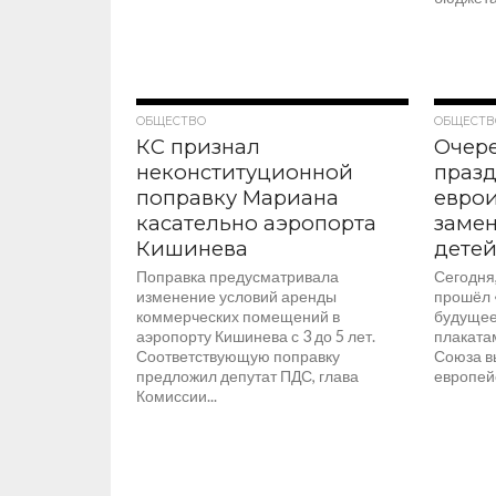
349
ОБЩЕСТВО
ОБЩЕСТВ
КС признал
Очер
неконституционной
празд
поправку Мариана
евро
касательно аэропорта
заме
Кишинева
дете
Поправка предусматривала
Сегодня,
изменение условий аренды
прошёл 
коммерческих помещений в
будущее
аэропорту Кишинева с 3 до 5 лет.
плаката
Соответствующую поправку
Союза в
предложил депутат ПДС, глава
европейс
Комиссии...