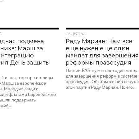
466
556
О
ОБЩЕСТВО
едная подмена
Раду Мариан: Нам все
ника: Марш за
еще нужен еще один
интеграцию
мандат для завершения
нил День защиты
реформы правосудия
й
Партии PAS нужен еще один манда
для завершения реформ в системе
 1 июня, в центре столицы
правосудия. Об этом заявил депута
«Марш за европейское
этой партии Раду Мариан. По его...
». Молодые люди с
ми и флагами Европейского
ышли поддержать
кий...