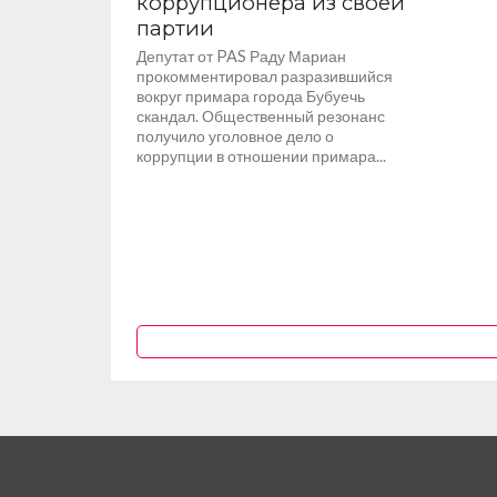
коррупционера из своей
партии
Депутат от PAS Раду Мариан
прокомментировал разразившийся
вокруг примара города Бубуечь
скандал. Общественный резонанс
получило уголовное дело о
коррупции в отношении примара...