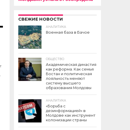
СВЕЖИЕ НОВОСТИ
АНАЛИТИКА
Военная база в Бачое
ОБЩЕСТВО
Академическая династия
т
как реформа. Как семья
Бостан и политическая
т
лояльность меняют
систему высшего
образования Молдовы
АНАЛИТИКА
«Борьба с
дезинформацией» в
Молдове как инструмент
колонизации страны