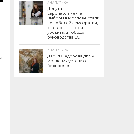
АНАЛИТИКА
Депутат
я
Европарламента:
Выборы в Молдове стали
:
не победой демократии,
как нас пытаются
убедить, а победой
руководства ЕС
е
АНАЛИТИКА
Дарья Федорова для RT:
ы
Молдавия устала от
беспредела