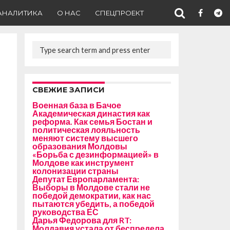
АНАЛИТИКА
О НАС
СПЕЦПРОЕКТ
СВЕЖИЕ ЗАПИСИ
Военная база в Бачое
Академическая династия как
реформа. Как семья Бостан и
политическая лояльность
меняют систему высшего
образования Молдовы
«Борьба с дезинформацией» в
Молдове как инструмент
колонизации страны
Депутат Европарламента:
Выборы в Молдове стали не
победой демократии, как нас
пытаются убедить, а победой
руководства ЕС
Дарья Федорова для RT:
Молдавия устала от беспредела