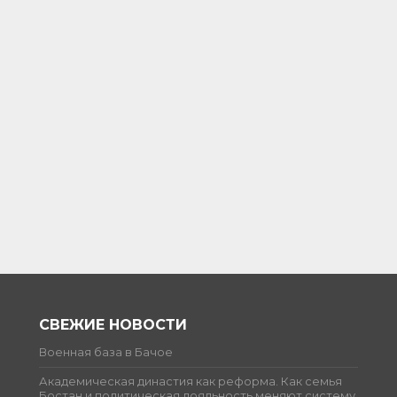
СВЕЖИЕ НОВОСТИ
Военная база в Бачое
Академическая династия как реформа. Как семья
Бостан и политическая лояльность меняют систему