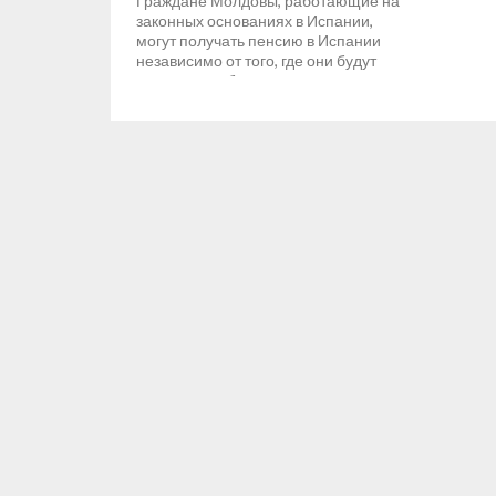
Граждане Молдовы, работающие на
законных основаниях в Испании,
могут получать пенсию в Испании
независимо от того, где они будут
проживать в будущем. ...