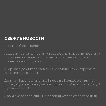
СВЕЖИЕ НОВОСТИ
Военная база в Бачое
Академическая династия как реформа. Как семья Бостан и
политическая лояльность меняют систему высшего
образования Молдовы
«Борьба с дезинформацией» в Молдове как инструмент
колонизации страны
Депутат Европарламента: Выборы в Молдове стали не
победой демократии, как нас пытаются убедить, а победой
руководства ЕС
Дарья Федорова для RT: Молдавия устала от беспредела