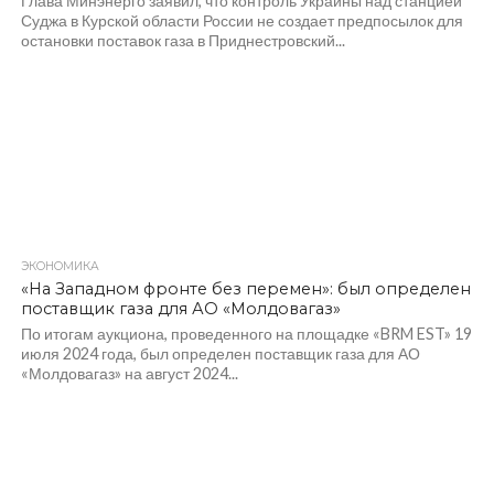
Глава Минэнерго заявил, что контроль Украины над станцией
Суджа в Курской области России не создает предпосылок для
остановки поставок газа в Приднестровский...
ЭКОНОМИКА
422
«На Западном фронте без перемен»: был определен
поставщик газа для АО «Молдовагаз»
По итогам аукциона, проведенного на площадке «BRM EST» 19
июля 2024 года, был определен поставщик газа для АО
«Молдовагаз» на август 2024...