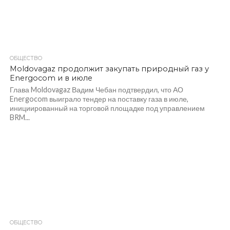
ОБЩЕСТВО
372
Moldovagaz продолжит закупать природный газ у
Energocom и в июле
Глава Moldovagaz Вадим Чебан подтвердил, что АО
Energocom выиграло тендер на поставку газа в июле,
инициированный на торговой площадке под управлением
BRM...
ОБЩЕСТВО
435