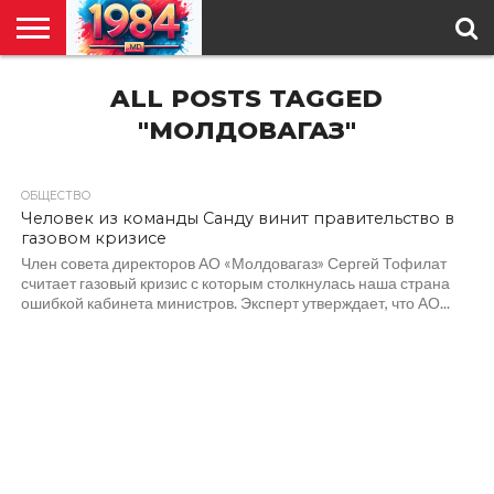
ГЛАВНАЯ
ALL POSTS TAGGED
ПОЛИТИКА
ОБЩЕСТВО
РЕГИОНЫ
В
КУЛЬТУРА
АНАЛИТИКА
О
СПЕЦПРОЕКТ
МИРЕ
НАС
"МОЛДОВАГАЗ"
ОБЩЕСТВО
486
Человек из команды Санду винит правительство в
газовом кризисе
Член совета директоров АО «Молдовагаз» Сергей Тофилат
считает газовый кризис с которым столкнулась наша страна
ошибкой кабинета министров. Эксперт утверждает, что АО...