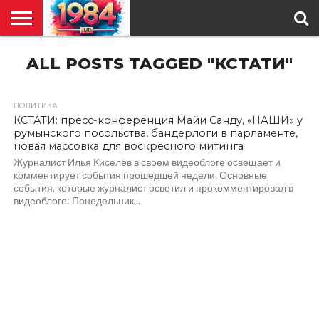
ГЛАВНАЯ
ALL POSTS TAGGED "КСТАТИ"
ПОЛИТИКА
ОБЩЕСТВО
РЕГИОНЫ
В
КУЛЬТУРА
АНАЛИТИКА
О
СПЕЦПРОЕКТ
МИРЕ
НАС
ПОЛИТИКА
1.0K
КСТАТИ: пресс-конференция Майи Санду, «НАШИ» у
румынского посольства, бандерлоги в парламенте,
новая массовка для воскресного митинга
Журналист Илья Киселёв в своем видеоблоге освещает и
комментирует события прошедшей недели. Основные
события, которые журналист осветил и прокомментировал в
видеоблоге: Понедельник...