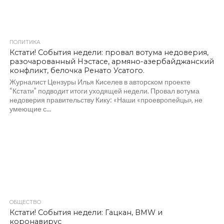
ПОЛИТИКА
985
Кстати! События недели: провал вотума недоверия,
разочарованный Нэстасе, армяно-азербайджанский
конфликт, белочка Ренато Усатого.
Журналист Цензуры Илья Киселев в авторском проекте
“Кстати” подводит итоги уходящей недели. Провал вотума
недоверия правительству Кику: «Наши «проевропейцы», не
умеющие с...
ОБЩЕСТВО
926
Кстати! События недели: Гацкан, BMW и
коронавирус