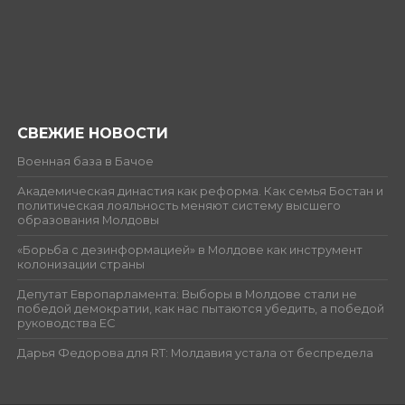
СВЕЖИЕ НОВОСТИ
Военная база в Бачое
Академическая династия как реформа. Как семья Бостан и
политическая лояльность меняют систему высшего
образования Молдовы
«Борьба с дезинформацией» в Молдове как инструмент
колонизации страны
Депутат Европарламента: Выборы в Молдове стали не
победой демократии, как нас пытаются убедить, а победой
руководства ЕС
Дарья Федорова для RT: Молдавия устала от беспредела