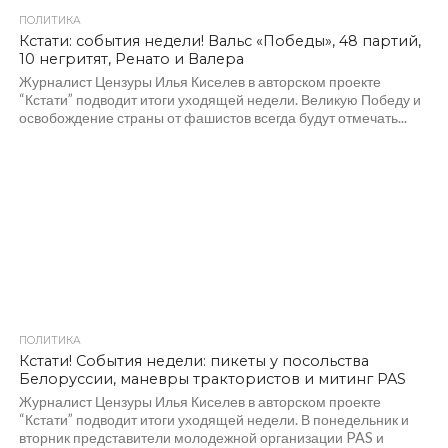
ПОЛИТИКА
1.3K
Кстати: события недели! Вальс «Победы», 48 партий,
10 негритят, Ренато и Валера
Журналист Цензуры Илья Киселев в авторском проекте
“Кстати” подводит итоги уходящей недели. Великую Победу и
освобождение страны от фашистов всегда будут отмечать...
ПОЛИТИКА
1.2K
Кстати! События недели: пикеты у посольства
Белоруссии, маневры трактористов и митинг PAS
Журналист Цензуры Илья Киселев в авторском проекте
“Кстати” подводит итоги уходящей недели. В понедельник и
вторник представители молодежной организации PAS и