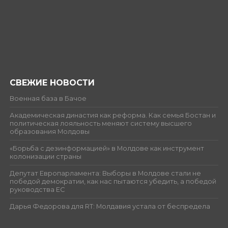
СВЕЖИЕ НОВОСТИ
Военная база в Бачое
Академическая династия как реформа. Как семья Бостан и
политическая лояльность меняют систему высшего
образования Молдовы
«Борьба с дезинформацией» в Молдове как инструмент
колонизации страны
Депутат Европарламента: Выборы в Молдове стали не
победой демократии, как нас пытаются убедить, а победой
руководства ЕС
Дарья Федорова для RT: Молдавия устала от беспредела