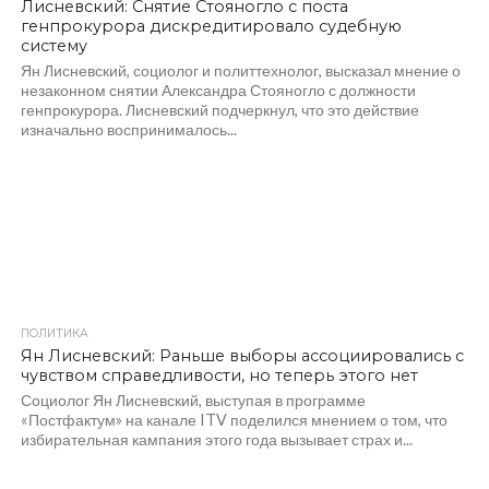
Лисневский: Снятие Стояногло с поста
генпрокурора дискредитировало судебную
систему
Ян Лисневский, социолог и политтехнолог, высказал мнение о
незаконном снятии Александра Стояногло с должности
генпрокурора. Лисневский подчеркнул, что это действие
изначально воспринималось...
ПОЛИТИКА
482
Ян Лисневский: Раньше выборы ассоциировались с
чувством справедливости, но теперь этого нет
Социолог Ян Лисневский, выступая в программе
«Постфактум» на канале ITV поделился мнением о том, что
избирательная кампания этого года вызывает страх и...