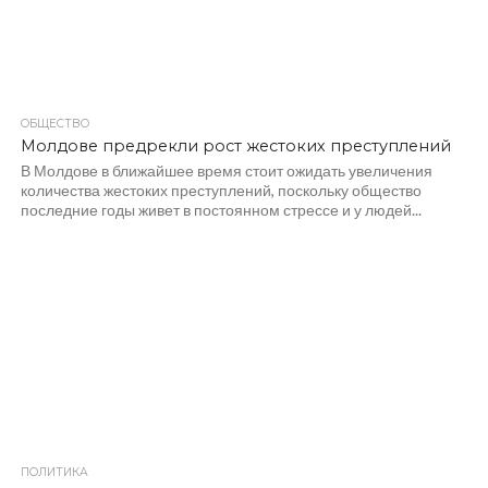
ОБЩЕСТВО
357
Молдове предрекли рост жестоких преступлений
В Молдове в ближайшее время стоит ожидать увеличения
количества жестоких преступлений, поскольку общество
последние годы живет в постоянном стрессе и у людей...
ПОЛИТИКА
409