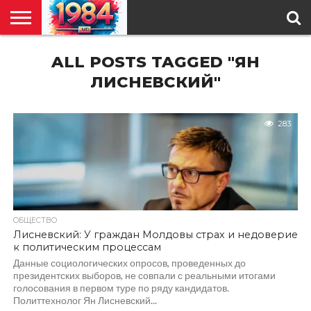
ГЛАВНАЯ
ALL POSTS TAGGED "ЯН
ПОЛИТИКА
ОБЩЕСТВО
РЕГИОНЫ
В
КУЛЬТУРА
АНАЛИТИКА
О
СПЕЦПРОЕКТ
МИРЕ
НАС
ЛИСНЕВСКИЙ"
283
ОБЩЕСТВО
Лисневский: У граждан Молдовы страх и недоверие
к политическим процессам
Данные социологических опросов, проведенных до
президентских выборов, не совпали с реальными итогами
голосования в первом туре по ряду кандидатов.
Политтехнолог Ян Лисневский...