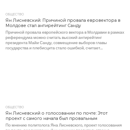
ОБЩЕСТВО
398
Ян Лисневский: Причиной провала евровектора в
Молдове стал антирейтинг Санду
Причиной провала европейского вектора в Молдавии в рамках
референдума можно считать высокий антирейтинг
президента Майи Санду, совмещение выборов главы
государства и плебисцита стало ошибкой, считает...
ОБЩЕСТВО
392
Ян Лисневский о голосовании по почте: Этот
проект с самого начала был провальным
По мнению политолога Яна Лисневского, проект голосования