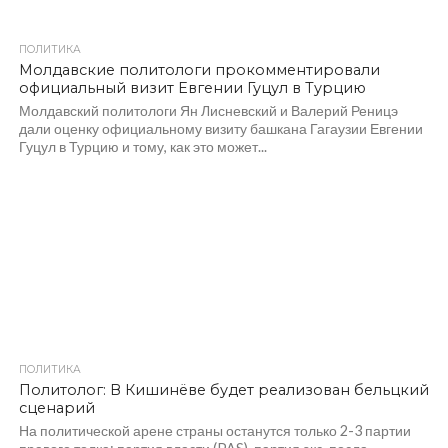
ПОЛИТИКА
725
Молдавские политологи прокомментировали
официальный визит Евгении Гуцул в Турцию
Молдавский политологи Ян Лисневский и Валерий Реницэ
дали оценку официальному визиту башкана Гагаузии Евгении
Гуцул в Турцию и тому, как это может...
ПОЛИТИКА
1.0K
Политолог: В Кишинёве будет реализован бельцкий
сценарий
На политической арене страны останутся только 2-3 партии