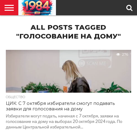
ГЛАВНАЯ
ALL POSTS TAGGED
ПОЛИТИКА
ОБЩЕСТВО
РЕГИОНЫ
В
КУЛЬТУРА
АНАЛИТИКА
О
СПЕЦПРОЕКТ
МИРЕ
НАС
"ГОЛОСОВАНИЕ НА ДОМУ"
276
ОБЩЕСТВО
ЦИК: С 7 октября избиратели смогут подавать
заявки для голосования на дому
Избиратели могут подать, начиная с 7 октября, заявки на
голосование на дому на выборах 20 октября 2024 года. По
данным Центральной избирательной...