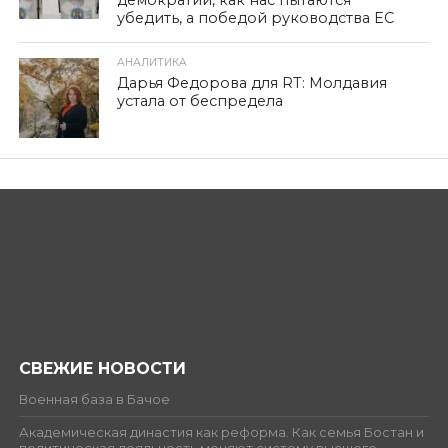
демократии, как нас пытаются
убедить, а победой руководства ЕС
АНАЛИТИКА
Дарья Федорова для RT: Молдавия
устала от беспредела
СВЕЖИЕ НОВОСТИ
Военная база в Бачое
Академическая династия как реформа. Как семья Бостан и