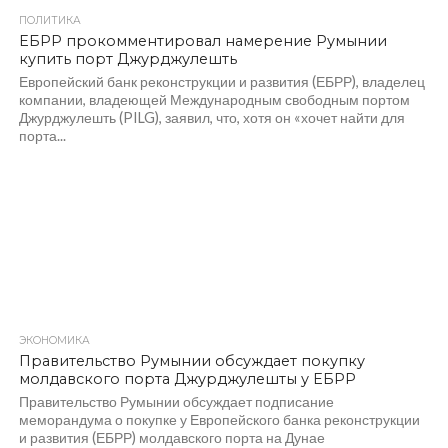
ПОЛИТИКА
376
ЕБРР прокомментировал намерение Румынии
купить порт Джурджулешть
Европейский банк реконструкции и развития (ЕБРР), владелец
компании, владеющей Международным свободным портом
Джурджулешть (PILG), заявил, что, хотя он «хочет найти для
порта...
ЭКОНОМИКА
361
Правительство Румынии обсуждает покупку
молдавского порта Джурджулешты у ЕБРР
Правительство Румынии обсуждает подписание
меморандума о покупке у Европейского банка реконструкции
и развития (ЕБРР) молдавского порта на Дунае