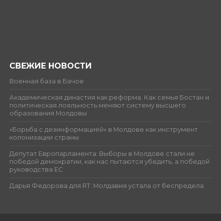
СВЕЖИЕ НОВОСТИ
Военная база в Бачое
Академическая династия как реформа. Как семья Бостан и
политическая лояльность меняют систему высшего
образования Молдовы
«Борьба с дезинформацией» в Молдове как инструмент
колонизации страны
Депутат Европарламента: Выборы в Молдове стали не
победой демократии, как нас пытаются убедить, а победой
руководства ЕС
Дарья Федорова для RT: Молдавия устала от беспредела