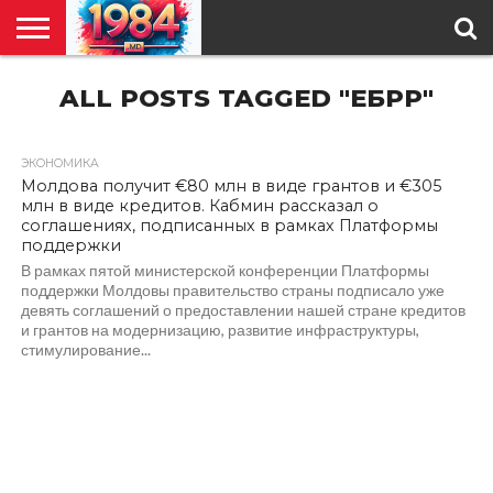
ГЛАВНАЯ
ALL POSTS TAGGED "ЕБРР"
ПОЛИТИКА
ОБЩЕСТВО
РЕГИОНЫ
В
КУЛЬТУРА
АНАЛИТИКА
О
СПЕЦПРОЕКТ
МИРЕ
НАС
ЭКОНОМИКА
246
Молдова получит €80 млн в виде грантов и €305
млн в виде кредитов. Кабмин рассказал о
соглашениях, подписанных в рамках Платформы
поддержки
В рамках пятой министерской конференции Платформы
поддержки Молдовы правительство страны подписало уже
девять соглашений о предоставлении нашей стране кредитов
и грантов на модернизацию, развитие инфраструктуры,
стимулирование...