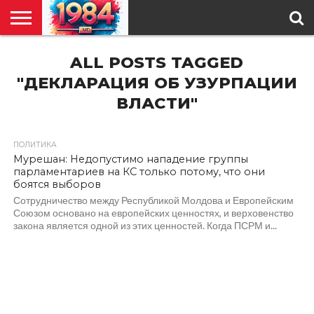
ГЛАВНАЯ
ALL POSTS TAGGED
ПОЛИТИКА
ОБЩЕСТВО
РЕГИОНЫ
В
КУЛЬТУРА
АНАЛИТИКА
О
СПЕЦПРОЕКТ
МИРЕ
НАС
"ДЕКЛАРАЦИЯ ОБ УЗУРПАЦИИ
ВЛАСТИ"
ПОЛИТИКА
1.4K
Мурешан: Недопустимо нападение группы
парламентариев на КС только потому, что они
боятся выборов
Сотрудничество между Республикой Молдова и Европейским
Союзом основано на европейских ценностях, и верховенство
закона является одной из этих ценностей. Когда ПСРМ и...