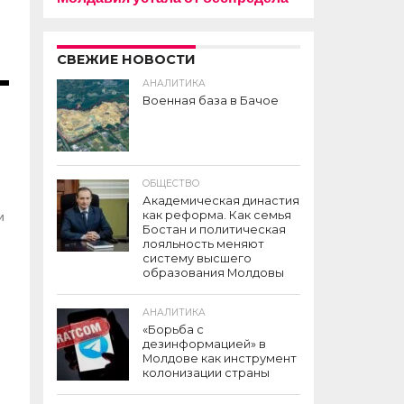
СВЕЖИЕ НОВОСТИ
АНАЛИТИКА
Военная база в Бачое
ОБЩЕСТВО
Академическая династия
и
как реформа. Как семья
Бостан и политическая
лояльность меняют
систему высшего
образования Молдовы
АНАЛИТИКА
«Борьба с
дезинформацией» в
Молдове как инструмент
колонизации страны