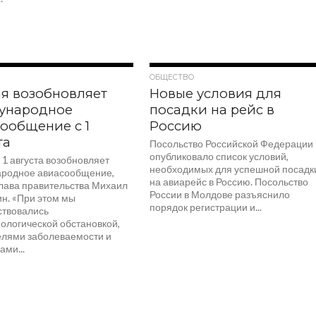
1.4K
2.6K
ОБЩЕСТВО
я возобновляет
Новые условия для
ународное
посадки на рейс в
ообщение с 1
Россию
та
Посольство Российской Федерации
опубликовало список условий,
 1 августа возобновляет
необходимых для успешной посадк
родное авиасообщение,
на авиарейс в Россию. Посольство
глава правительства Михаил
России в Молдове разъяснило
н. «При этом мы
порядок регистрации и...
ствовались
ологической обстановкой,
елями заболеваемости и
ми...