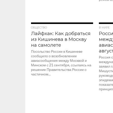
4.8K
ОБЩЕСТВО
В МИРЕ
Лайфхак: Как добраться
Росси
из Кишинева в Москву
межд
на самолете
авиас
авгус
Посольство России в Кишиневе
сообщило о возобновлении
Россия с
авиасообщения между Москвой и
междуна
Минском с 21 сентября, ссылаясь на
заявил 
решение Правительства России о
Мишусти
частичном...
руковод
эпидеми
показат
принципа