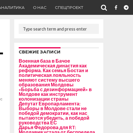
АНАЛИТИКА
О НАС
СПЕЦПРОЕКТ
СВЕЖИЕ ЗАПИСИ
Военная база в Бачое
Академическая династия как
реформа. Как семья Бостан и
политическая лояльность
меняют систему высшего
образования Молдовы
«Борьба с дезинформацией» в
Молдове как инструмент
колонизации страны
 с
Депутат Европарламента:
Выборы в Молдове стали не
победой демократии, как нас
пытаются убедить, а победой
руководства ЕС
Дарья Федорова для RT:
Молдавия устала от беспредела