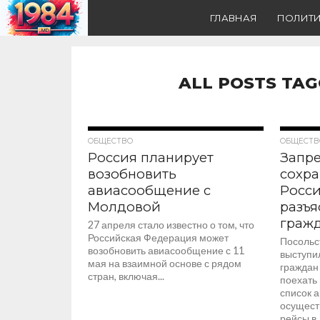
ГЛАВНАЯ
ПОЛИТ
ALL POSTS TA
2.2K
ОБЩЕСТВО
ОБЩЕСТВ
Россия планирует
Запре
возобновить
сохра
авиасообщение с
Росси
Молдовой
разъя
граж
27 апреля стало известно о том, что
Российская Федерация может
Посольс
возобновить авиасообщение с 11
выступи
мая на взаимной основе с рядом
граждан
стран, включая...
поехать
список 
осущест
рейсы в..