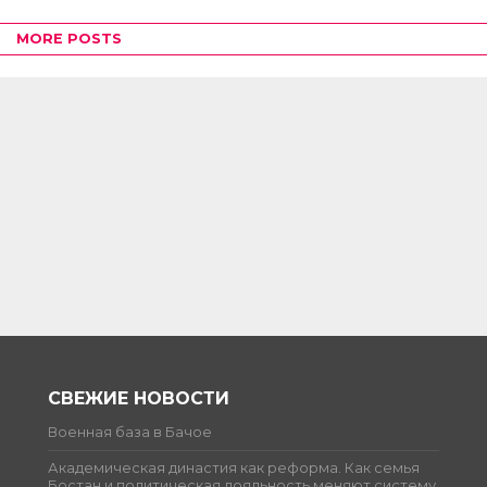
MORE POSTS
СВЕЖИЕ НОВОСТИ
Военная база в Бачое
Академическая династия как реформа. Как семья
Бостан и политическая лояльность меняют систему